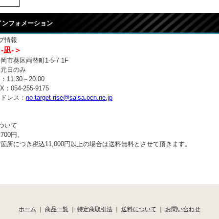
 インフォメーション
プ情報
 -凪-＞
市葵区両替町1-5-7 1F
：元日のみ
11:30～20:00
：054-255-9175
アドレス：
no-target-rise@salsa.ocn.ne.jp
ついて
700円。
箇所につき税込11,000円以上の場合は送料無料とさせて頂きます。
ホーム
｜
商品一覧
｜
特定商取引法
｜
送料について
｜
お問い合わせ