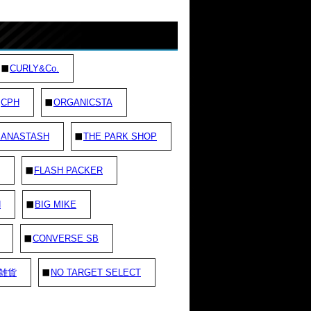
CURLY&Co.
CPH
ORGANICSTA
ANASTASH
THE PARK SHOP
FLASH PACKER
N
BIG MIKE
CONVERSE SB
雑貨
NO TARGET SELECT