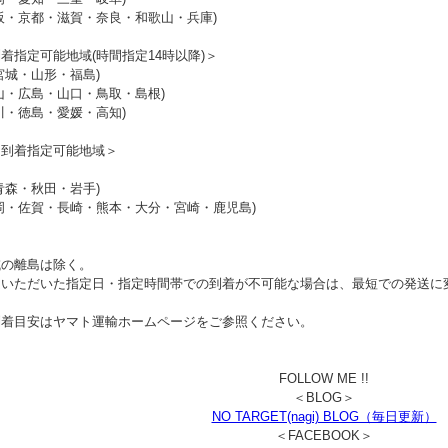
阪・京都・滋賀・奈良・和歌山・兵庫)
着指定可能地域(時間指定14時以降)＞
宮城・山形・福島)
山・広島・山口・鳥取・島根)
川・徳島・愛媛・高知)
日到着指定可能地域＞
青森・秋田・岩手)
岡・佐賀・長崎・熊本・大分・宮崎・鹿児島)
域の離島は除く。
文いただいた指定日・指定時間帯での到着が不可能な場合は、最短での発送に
到着目安はヤマト運輸ホームページをご参照ください。
FOLLOW ME !!
＜BLOG＞
NO TARGET(nagi) BLOG（毎日更新）
＜FACEBOOK＞