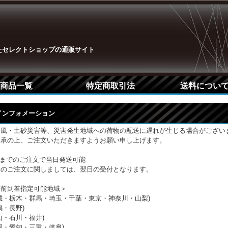
たセレクトショップの通販サイト
商品一覧
特定商取引法
送料につい
Pインフォメーション
台風・土砂災害等、災害発生地域への荷物の配送に遅れが生じる場合がござい
了承の上、ご注文いただきますようお願い申し上げます。
時までのご注文で当日発送可能
降のご注文に関しましては、翌日の受付となります。
午前到着指定可能地域＞
城・栃木・群馬・埼玉・千葉・東京・神奈川・山梨)
潟・長野)
山・石川・福井)
岡・愛知・三重・岐阜)