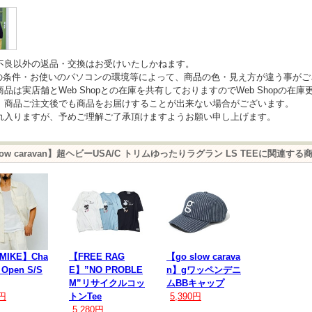
不良以外の返品・交換はお受けいたしかねます。
の条件・お使いのパソコンの環境等によって、商品の色・見え方が違う事がご
商品は実店舗とWeb Shopとの在庫を共有しておりますのでWeb Shopの
、商品ご注文後でも商品をお届けすることが出来ない場合がございます。
れ入りますが、予めご理解ご了承頂けますようお願い申し上げます。
slow caravan】超ヘビーUSA/C トリムゆったりラグラン LS TEEに関連する
 MIKE】Cha
【FREE RAG
【go slow carava
 Open S/S
E】”NO PROBLE
n】gワッペンデニ
M”リサイクルコッ
ムBBキャップ
0円
トンTee
5,390円
5,280円