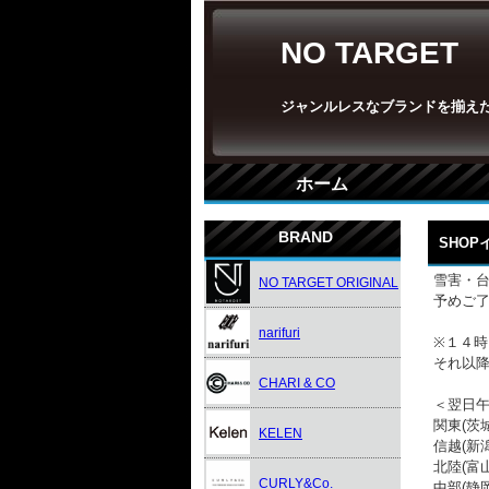
NO TARGET
ジャンルレスなブランドを揃え
ホーム
BRAND
SHO
雪害・
NO TARGET ORIGINAL
予めご
narifuri
※１４
それ以
CHARI & CO
＜翌日
関東(茨
KELEN
信越(新
北陸(富
CURLY&Co.
中部(静