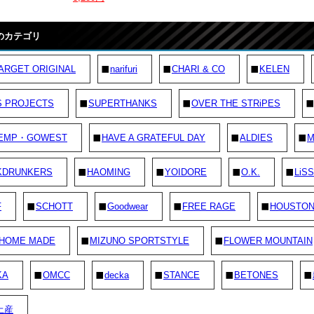
のカテゴリ
ARGET ORIGINAL
narifuri
CHARI & CO
KELEN
S PROJECTS
SUPERTHANKS
OVER THE STRiPES
EMP・GOWEST
HAVE A GRATEFUL DAY
ALDIES
M
KDRUNKERS
HAOMING
YOIDORE
O.K.
LiSS
F
SCHOTT
Goodwear
FREE RAGE
HOUSTO
 HOME MADE
MIZUNO SPORTSTYLE
FLOWER MOUNTAIN
KA
OMCC
decka
STANCE
BETONES
土産