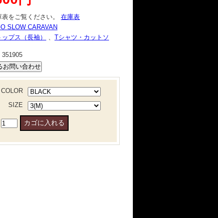
庫表をご覧ください。
在庫表
O SLOW CARAVAN
トップス（長袖）
、
Tシャツ・カットソ
：
351905
COLOR
SIZE