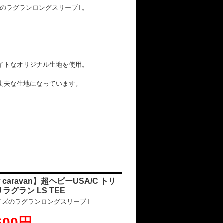
のラグランロングスリーブT。
ウェイトなオリジナル生地を使用。
る丈夫な生地になっています。
ow caravan】超ヘビーUSA/C トリ
ラグラン LS TEE
イズのラグランロングスリーブT
600円