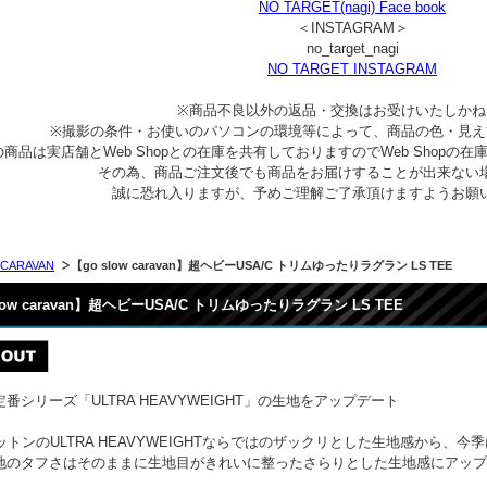
NO TARGET(nagi) Face book
＜INSTAGRAM＞
no_target_nagi
NO TARGET INSTAGRAM
※商品不良以外の返品・交換はお受けいたしかね
※撮影の条件・お使いのパソコンの環境等によって、商品の色・見え
商品は実店舗とWeb Shopとの在庫を共有しておりますのでWeb Shop
その為、商品ご注文後でも商品をお届けすることが出来ない
誠に恐れ入りますが、予めご理解ご了承頂けますようお願
 CARAVAN
【go slow caravan】超ヘビーUSA/C トリムゆったりラグラン LS TEE
slow caravan】超ヘビーUSA/C トリムゆったりラグラン LS TEE
番シリーズ「ULTRA HEAVYWEIGHT」の生地をアップデート
コットンのULTRA HEAVYWEIGHTならではのザックリとした生地感から
地のタフさはそのままに生地目がきれいに整ったさらりとした生地感にアップ