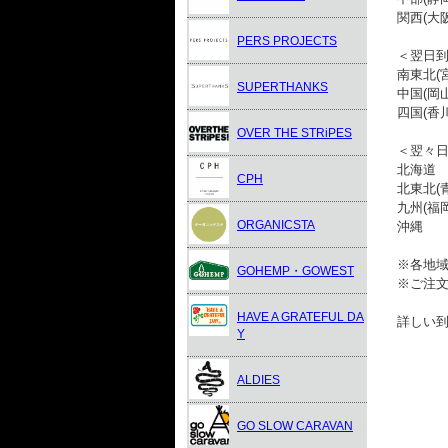
関西(大
PERS PROJECTS
＜翌日到
南東北(
SUPERTHANKS
中国(岡
四国(香
OVER THE STRiPES
＜翌々
北海道
CPH
北東北(
九州(福
ORGANICSTA
沖縄
※各地
GOHEMP・GOWEST
※ご注
HAVE A GRATEFUL DA
詳しい
Y
ALDIES
GO SLOW CARAVAN