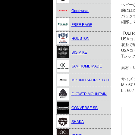
ヘビー
胸には
Goodwear
バック
細部ま
FREE RAGE
【ULTR
HOUSTON
USA
双糸で
USA
BIG MIKE
Tシャ
JAM HOME MADE
素材：綿
サイズ：
MIZUNO SPORTSTYLE
M：57.5 
L：60 / 
FLOWER MOUNTAIN
CONVERSE SB
SHAKA