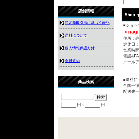
店舗情報
Shop
特定商取引法に基づく表記
■ショッ
＜nagi
送料について
住所：静岡
定休日
個人情報保護方針
営業時間：
電話&FAX
会員規約
メール
■送料に
商品検索
全国一律
配送先一
円～
円