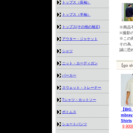
トップス（長袖）
トップス（半袖）
トップス(その他の袖丈)
※商品
※撮影
※この
アウター・ジャケット
その為
誠に恐
シャツ
ニット・カーディガン
【go 
パーカー
スウェット・トレーナー
Tシャツ・カットソー
【BIG
ボトムス
mbray
Shirts
ショートパンツ
9,90