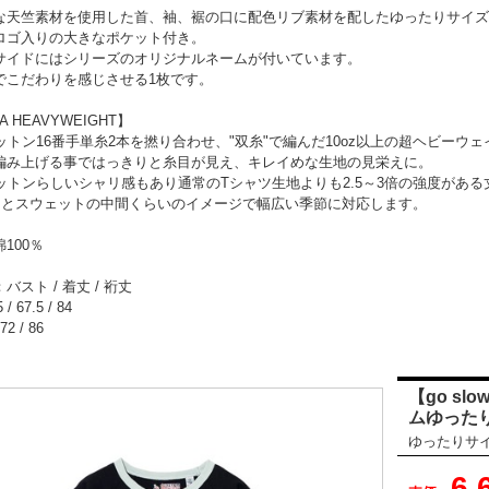
な天竺素材を使用した首、袖、裾の口に配色リブ素材を配したゆったりサイズ
ロゴ入りの大きなポケット付き。
サイドにはシリーズのオリジナルネームが付いています。
でこだわりを感じさせる1枚です。
A HEAVYWEIGHT】
コットン16番手単糸2本を撚り合わせ、"双糸"で編んだ10oz以上の超ヘビー
編み上げる事ではっきりと糸目が見え、キレイめな生地の見栄えに。
コットンらしいシャリ感もあり通常のTシャツ生地よりも2.5～3倍の強度があ
ツとスウェットの中間くらいのイメージで幅広い季節に対応します。
100％
バスト / 着丈 / 裄丈
/ 67.5 / 84
72 / 86
【go sl
ムゆったり
ゆったりサ
6,