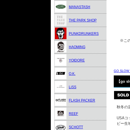
MANASTASH
THE PARK SHOP
PUNKDRUNKERS
※この
HAOMING
YOIDORE
GO SLOW
O.K.
【go 
LiSS
FLASH PACKER
秋冬の定
REEF
USA
ビー生
SCHOTT