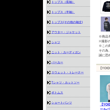
トップス（長袖）
トップス（半袖）
トップス(その他の袖丈)
アウター・ジャケット
※商品
※撮影
シャツ
※この
その為
ニット・カーディガン
誠に恐
パーカー
【YOI
スウェット・トレーナー
Tシャツ・カットソー
ボトムス
ショートパンツ
【YOI
ールパ