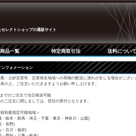
たセレクトショップの通販サイト
商品一覧
特定商取引法
送料につい
Pインフォメーション
台風・土砂災害等、災害発生地域への荷物の配送に遅れが生じる場合がござい
了承の上、ご注文いただきますようお願い申し上げます。
時までのご注文で当日発送可能
降のご注文に関しましては、翌日の受付となります。
午前到着指定可能地域＞
城・栃木・群馬・埼玉・千葉・東京・神奈川・山梨)
潟・長野)
山・石川・福井)
岡・愛知・三重・岐阜)