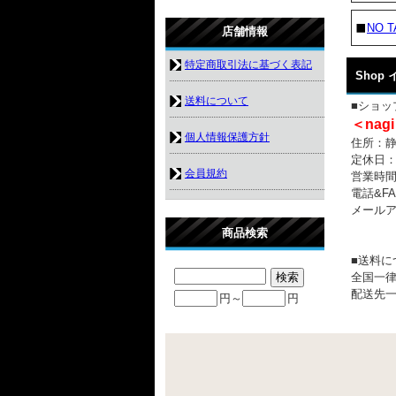
NO T
店舗情報
特定商取引法に基づく表記
Shop
送料について
■ショッ
＜nagi
個人情報保護方針
住所：静岡
定休日
会員規約
営業時間：
電話&FAX
メール
商品検索
■送料に
全国一律
配送先一
円～
円