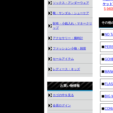
ソックス・アンダーウェア
ケット
5,94
靴・サンダル・シューケア
その他
財布・小銭入れ・マネークリ
ップ
NO T
アクセサリー・腕時計
PER
ファッション小物・雑貨
セールアイテム
GOH
レディース・キッズ
MAN
FLAS
お買い物情報
カゴの中を見る
BIG 
会員ログイン
CON