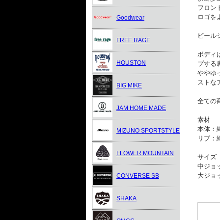
フロン
ロゴを
Goodwear
ビール
FREE RAGE
ボディ
HOUSTON
プする
ややゆ
ストな
BIG MIKE
全ての
JAM HOME MADE
素材
本体：
MIZUNO SPORTSTYLE
リブ：
FLOWER MOUNTAIN
サイズ
中ジョッ
大ジョッ
CONVERSE SB
SHAKA