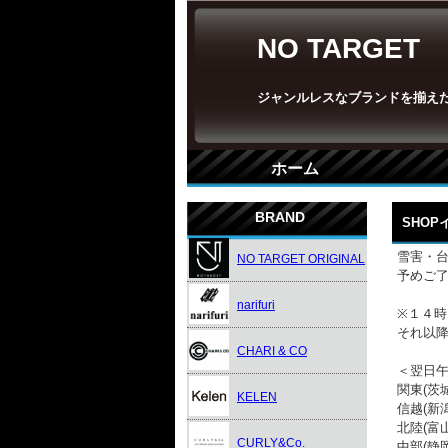
NO TARGET
ジャンルレスなブランドを揃え
ホーム
BRAND
SHO
雪害・
NO TARGET ORIGINAL
予めご
narifuri
※１４
それ以
CHARI & CO
＜翌日
関東(茨
KELEN
信越(新
北陸(富
CURLY&Co.
中部(静