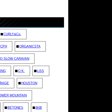
CURLY&Co.
CPH
ORGANICSTA
O SLOW CARAVAN
ING
O.K.
LiSS
 RAGE
HOUSTON
OWER MOUNTAIN
BETONES
雑貨