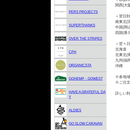
関西(大
PERS PROJECTS
＜翌日到
南東北(
SUPERTHANKS
中国(岡
四国(香
OVER THE STRiPES
＜翌々
北海道
CPH
北東北(
九州(福
ORGANICSTA
沖縄
※各地
GOHEMP・GOWEST
※ご注
HAVE A GRATEFUL DA
詳しい
Y
ALDIES
GO SLOW CARAVAN