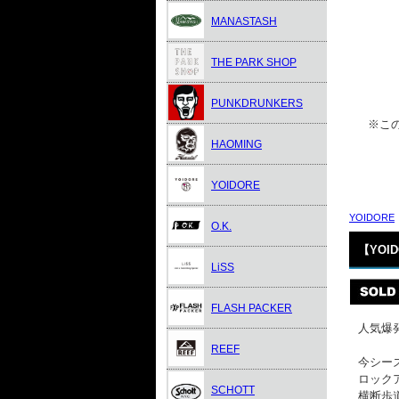
MANASTASH
THE PARK SHOP
PUNKDRUNKERS
※この
HAOMING
YOIDORE
YOIDORE
O.K.
【YOI
LiSS
FLASH PACKER
人気爆発
REEF
今シー
ロック
SCHOTT
横断歩