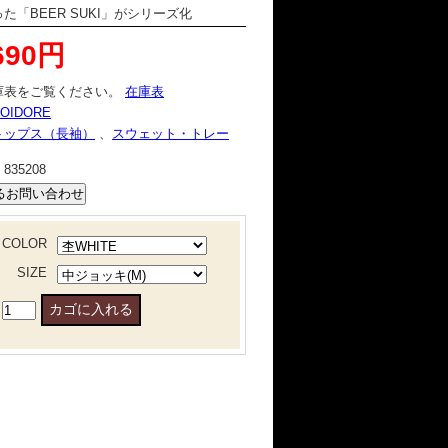
た「BEER SUKI」がシリーズ化
690円
庫表をご覧ください。
在庫表
OIDORE
トップス（長袖）
、
スウェット・トレー
：
835208
COLOR
SIZE