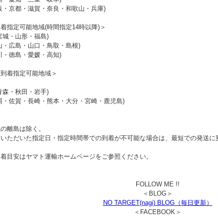
阪・京都・滋賀・奈良・和歌山・兵庫)
着指定可能地域(時間指定14時以降)＞
宮城・山形・福島)
山・広島・山口・鳥取・島根)
川・徳島・愛媛・高知)
日到着指定可能地域＞
青森・秋田・岩手)
岡・佐賀・長崎・熊本・大分・宮崎・鹿児島)
域の離島は除く。
文いただいた指定日・指定時間帯での到着が不可能な場合は、最短での発送に
到着目安はヤマト運輸ホームページをご参照ください。
FOLLOW ME !!
＜BLOG＞
NO TARGET(nagi) BLOG（毎日更新）
＜FACEBOOK＞