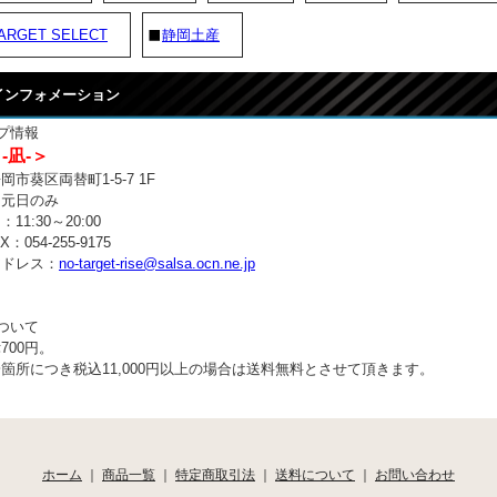
ARGET SELECT
静岡土産
 インフォメーション
プ情報
 -凪-＞
市葵区両替町1-5-7 1F
：元日のみ
11:30～20:00
：054-255-9175
アドレス：
no-target-rise@salsa.ocn.ne.jp
ついて
700円。
箇所につき税込11,000円以上の場合は送料無料とさせて頂きます。
ホーム
｜
商品一覧
｜
特定商取引法
｜
送料について
｜
お問い合わせ