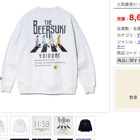
人気爆発だっ
8,
売価：
在庫数：
在
カテゴリ：
Y
ジャンル：
ナー
商品コード
数量