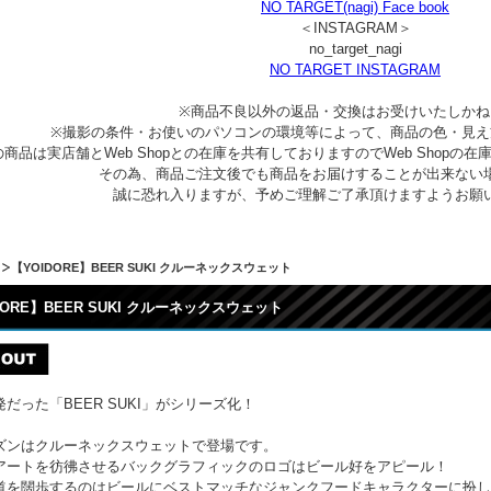
NO TARGET(nagi) Face book
＜INSTAGRAM＞
no_target_nagi
NO TARGET INSTAGRAM
※商品不良以外の返品・交換はお受けいたしかね
※撮影の条件・お使いのパソコンの環境等によって、商品の色・見え
商品は実店舗とWeb Shopとの在庫を共有しておりますのでWeb Shop
その為、商品ご注文後でも商品をお届けすることが出来ない
誠に恐れ入りますが、予めご理解ご了承頂けますようお願
【YOIDORE】BEER SUKI クルーネックスウェット
DORE】BEER SUKI クルーネックスウェット
だった「BEER SUKI」がシリーズ化！
ズンはクルーネックスウェットで登場です。
アートを彷彿させるバックグラフィックのロゴはビール好をアピール！
道を闊歩するのはビールにベストマッチなジャンクフードキャラクターに扮したコ