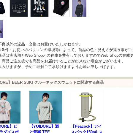
不良以外の返品・交換はお受けいたしかねます。
の条件・お使いのパソコンの環境等によって、商品の色・見え方が違う事がご
商品は実店舗とWeb Shopとの在庫を共有しておりますのでWeb Shopの
、商品ご注文後でも商品をお届けすることが出来ない場合がございます。
れ入りますが、予めご理解ご了承頂けますようお願い申し上げます。
DORE】BEER SUKI クルーネックスウェットに関連する商品
DORE】ビ
【YOIDORE】酒
【Peacock】アイ
ラダイスポ
と音楽 TEE
スパック150mLス