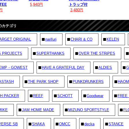
TEE
5,940円
トラップ付
0円
3,480円
のカテゴリ
ARGET ORIGINAL
narifuri
CHARI & CO
KELEN
S PROJECTS
SUPERTHANKS
OVER THE STRiPES
EMP・GOWEST
HAVE A GRATEFUL DAY
ALDIES
G
ASTASH
THE PARK SHOP
PUNKDRUNKERS
HAOM
H PACKER
REEF
SCHOTT
Goodwear
FREE
MIKE
JAM HOME MADE
MIZUNO SPORTSTYLE
FL
VERSE SB
SHAKA
OMCC
decka
STANCE