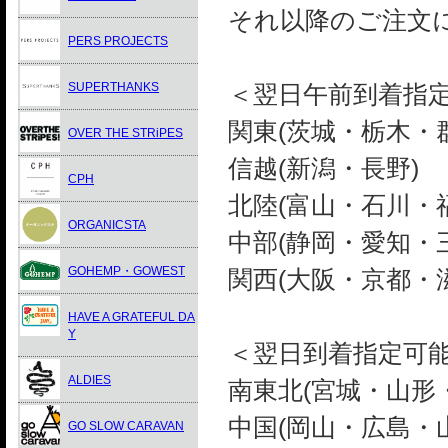
それ以降のご注文
PERS PROJECTS
SUPERTHANKS
＜翌日午前到着指
関東(茨城・栃木・
OVER THE STRiPES
信越(新潟・長野)
CPH
北陸(富山・石川・
ORGANICSTA
中部(静岡・愛知・
GOHEMP・GOWEST
関西(大阪・京都・
HAVE A GRATEFUL DA
Y
＜翌日到着指定可能
ALDIES
南東北(宮城・山形
中国(岡山・広島・
GO SLOW CARAVAN