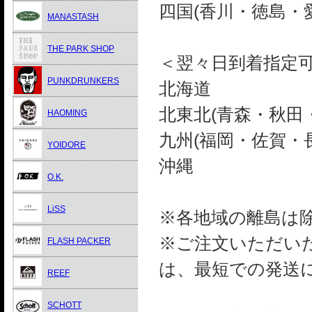
四国(香川・徳島・
MANASTASH
THE PARK SHOP
＜翌々日到着指定
PUNKDRUNKERS
北海道
北東北(青森・秋田
HAOMING
九州(福岡・佐賀・
YOIDORE
沖縄
O.K.
LiSS
※各地域の離島は
※ご注文いただい
FLASH PACKER
は、最短での発送
REEF
SCHOTT