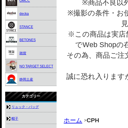
※商品不良以
OMCC
※撮影の条件・お
decka
STANCE
※この商品は実店舗
BETONES
でWeb Sho
雑貨
その為、商品ご注
NO TARGET SELECT
誠に恐れ入ります
静岡土産
カテゴリー
リュック・バッグ
帽子
ホーム
CPH