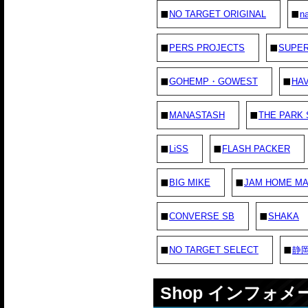
NO TARGET ORIGINAL
na
PERS PROJECTS
SUPE
GOHEMP・GOWEST
HAV
MANASTASH
THE PARK
LiSS
FLASH PACKER
BIG MIKE
JAM HOME M
CONVERSE SB
SHAKA
NO TARGET SELECT
静
Shop インフォ