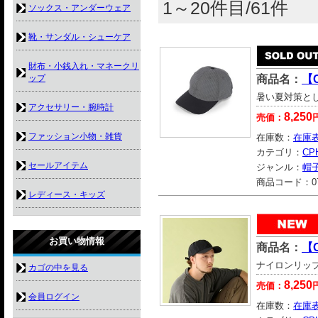
1～20件目/61件
ソックス・アンダーウェア
靴・サンダル・シューケア
財布・小銭入れ・マネークリ
ップ
商品名：
【C
暑い夏対策と
アクセサリー・腕時計
8,250
売価：
ファッション小物・雑貨
在庫数：
在庫
カテゴリ：
CP
セールアイテム
ジャンル：
帽
商品コード：
0
レディース・キッズ
お買い物情報
商品名：
【C
ナイロンリッ
カゴの中を見る
8,250
売価：
会員ログイン
在庫数：
在庫