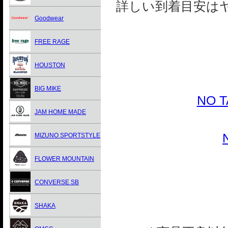
詳しい到着目安は
Goodwear
FREE RAGE
HOUSTON
BIG MIKE
NO 
JAM HOME MADE
MIZUNO SPORTSTYLE
FLOWER MOUNTAIN
CONVERSE SB
SHAKA