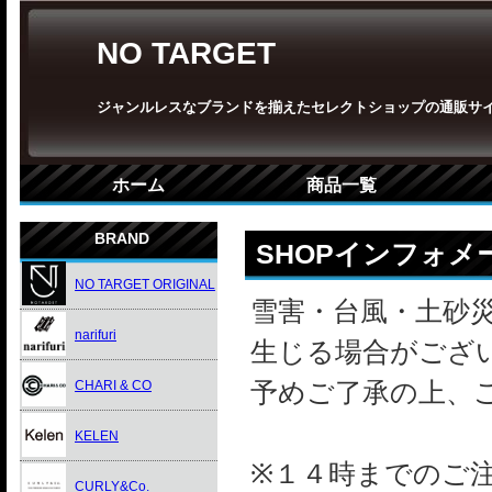
NO TARGET
ジャンルレスなブランドを揃えたセレクトショップの通販サ
ホーム
商品一覧
BRAND
SHOPインフォメ
NO TARGET ORIGINAL
雪害・台風・土砂
narifuri
生じる場合がござ
予めご了承の上、
CHARI & CO
KELEN
※１４時までのご
CURLY&Co.