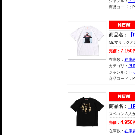
ジャンル：
ト
商品コード：
P
商品名：
【
Mr.マリックと
7,150
売価：
在庫数：
在庫
カテゴリ：
PU
ジャンル：
ト
商品コード：
P
商品名：
【
スペコン３人
4,950
売価：
在庫数：
在庫