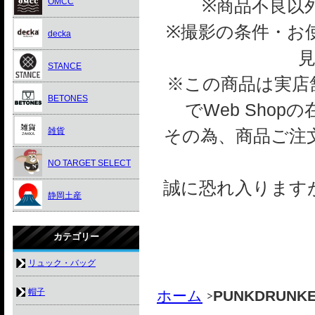
※商品不良以
OMCC
※撮影の条件・お
decka
STANCE
※この商品は実店舗
BETONES
でWeb Sho
雑貨
その為、商品ご注
NO TARGET SELECT
誠に恐れ入ります
静岡土産
カテゴリー
リュック・バッグ
帽子
ホーム
PUNKDRUNK