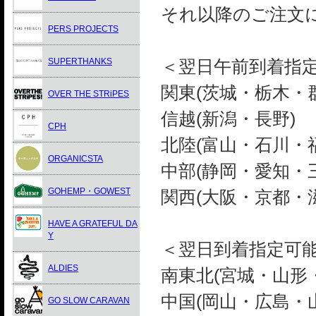
それ以降のご注文
PERS PROJECTS
SUPERTHANKS
＜翌日午前到着指
関東(茨城・栃木・
OVER THE STRiPES
信越(新潟・長野)
CPH
北陸(富山・石川・
ORGANICSTA
中部(静岡・愛知・
GOHEMP・GOWEST
関西(大阪・京都・
HAVE A GRATEFUL DA
Y
＜翌日到着指定可能
ALDIES
南東北(宮城・山形
中国(岡山・広島・
GO SLOW CARAVAN