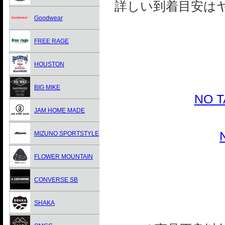
詳しい到着目安は
Goodwear
FREE RAGE
HOUSTON
BIG MIKE
NO 
JAM HOME MADE
MIZUNO SPORTSTYLE
FLOWER MOUNTAIN
CONVERSE SB
SHAKA