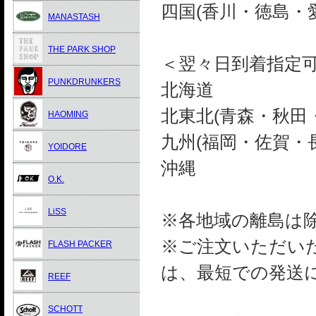
四国(香川・徳島・
MANASTASH
THE PARK SHOP
＜翌々日到着指定
PUNKDRUNKERS
北海道
北東北(青森・秋田
HAOMING
九州(福岡・佐賀・
YOIDORE
沖縄
O.K.
LiSS
※各地域の離島は
※ご注文いただい
FLASH PACKER
は、最短での発送
REEF
SCHOTT