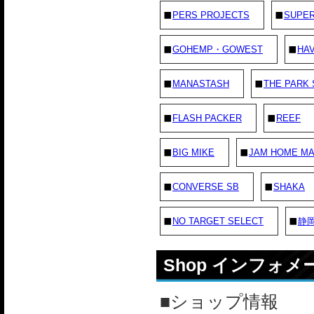
PERS PROJECTS
SUPE
GOHEMP・GOWEST
HAV
MANASTASH
THE PARK
FLASH PACKER
REEF
BIG MIKE
JAM HOME M
CONVERSE SB
SHAKA
NO TARGET SELECT
静
Shop インフォ
■ショップ情報