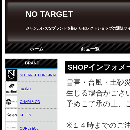
NO TARGET
ジャンルレスなブランドを揃えたセレクトショップの通販サ
ホーム
商品一覧
BRAND
SHOPインフォメ
NO TARGET ORIGINAL
雪害・台風・土砂
narifuri
生じる場合がござ
予めご了承の上、
CHARI & CO
KELEN
※１４時までのご
CURLY&Co.