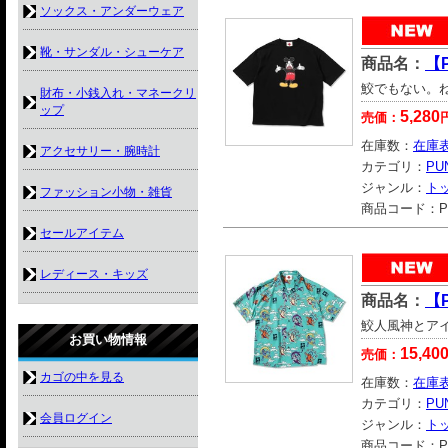
ソックス・アンダーウェア
靴・サンダル・シューケア
商品名：
【
鮫でもない。
財布・小銭入れ・マネークリ
ップ
5,280
売価：
在庫数：
在庫
アクセサリー・腕時計
カテゴリ：
PU
ジャンル：
ト
ファッション小物・雑貨
商品コード：
P
セールアイテム
レディース・キッズ
商品名：
【
鮫人風神とア
お買い物情報
15,40
売価：
カゴの中を見る
在庫数：
在庫
カテゴリ：
PU
会員ログイン
ジャンル：
ト
商品コード：
P