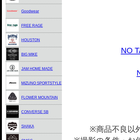
Goodwear
FREE RAGE
HOUSTON
NO 
BIG MIKE
JAM HOME MADE
MIZUNO SPORTSTYLE
FLOWER MOUNTAIN
CONVERSE SB
SHAKA
※商品不良以