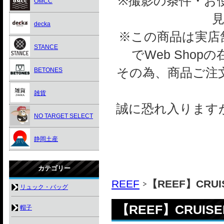
※撮影の条件・お
OMCC
decka
※この商品は実店舗
STANCE
でWeb Sho
その為、商品ご注
BETONES
雑貨
誠に恐れ入ります
NO TARGET SELECT
静岡土産
カテゴリー
REEF
【REEF】CRUIS
リュック・バッグ
【REEF】CRUISER
帽子