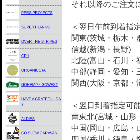
それ以降のご注文
PERS PROJECTS
＜翌日午前到着指
SUPERTHANKS
関東(茨城・栃木・
OVER THE STRiPES
信越(新潟・長野)
CPH
北陸(富山・石川・
中部(静岡・愛知・
ORGANICSTA
関西(大阪・京都・
GOHEMP・GOWEST
HAVE A GRATEFUL DA
＜翌日到着指定可能
Y
南東北(宮城・山形
ALDIES
中国(岡山・広島・
GO SLOW CARAVAN
四国(香川・徳島・