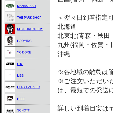
MANASTASH
＜翌々日到着指定
THE PARK SHOP
北海道
PUNKDRUNKERS
北東北(青森・秋田
HAOMING
九州(福岡・佐賀・
沖縄
YOIDORE
O.K.
※各地域の離島は
LiSS
※ご注文いただい
FLASH PACKER
は、最短での発送
REEF
詳しい到着目安は
SCHOTT