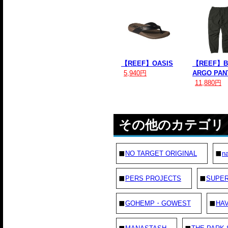
【REEF】OASIS
【REEF】B
5,940円
ARGO PAN
11,880円
その他のカテゴリ
NO TARGET ORIGINAL
na
PERS PROJECTS
SUPE
GOHEMP・GOWEST
HAV