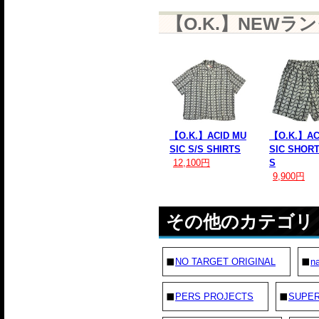
【O.K.】NEWラ
【O.K.】ACID MU
【O.K.】AC
SIC S/S SHIRTS
SIC SHOR
12,100円
S
9,900円
その他のカテゴリ
NO TARGET ORIGINAL
na
PERS PROJECTS
SUPE