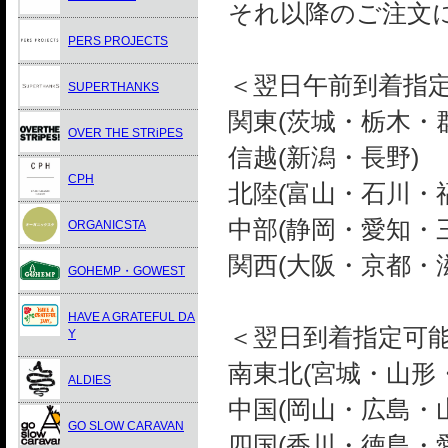
それ以降のご注文
PERS PROJECTS
＜翌日午前到着指
SUPERTHANKS
関東(茨城・栃木・
OVER THE STRiPES
信越(新潟・長野)
CPH
北陸(富山・石川・
中部(静岡・愛知・
ORGANICSTA
関西(大阪・京都・
GOHEMP・GOWEST
HAVE A GRATEFUL DA
＜翌日到着指定可能
Y
南東北(宮城・山形
ALDIES
中国(岡山・広島・
GO SLOW CARAVAN
四国(香川・徳島・