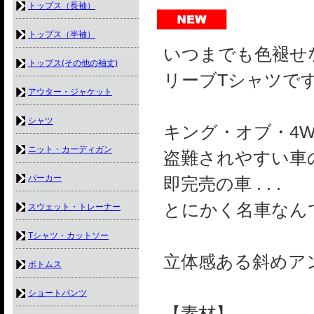
トップス（長袖）
トップス（半袖）
いつまでも色褪せ
トップス(その他の袖丈)
リーブTシャツで
アウター・ジャケット
シャツ
キング・オブ・4WD
ニット・カーディガン
盗難されやすい車
パーカー
即完売の車 . . .
とにかく名車なん
スウェット・トレーナー
Tシャツ・カットソー
立体感ある斜めア
ボトムス
ショートパンツ
【素材】