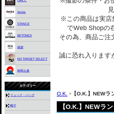
※撮影の条件・お
OMCC
decka
※この商品は実店舗
STANCE
でWeb Sho
その為、商品ご注
BETONES
雑貨
誠に恐れ入ります
NO TARGET SELECT
静岡土産
カテゴリー
O.K.
【O.K.】NEWラン
リュック・バッグ
【O.K.】NEWラン
帽子