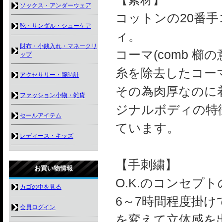
ソックス・アンダーウェア
コットンの20番
靴・サンダル・シューケア
ィ。
財布・小銭入れ・マネークリ
コーマ(comb 
ップ
糸を除去したコー
アクセサリー・腕時計
その為肉厚なのに着
ファッション小物・雑貨
ジナルボディの特
セールアイテム
ています。
レディース・キッズ
【手刺繍】
お買い物情報
O.K.のコンセプト
カゴの中を見る
6～7時間程度掛
会員ログイン
を変えて立体感を