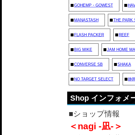
GOHEMP・GOWEST
HAV
MANASTASH
THE PARK
FLASH PACKER
REEF
BIG MIKE
JAM HOME M
CONVERSE SB
SHAKA
NO TARGET SELECT
静
Shop インフォ
■ショップ情報
＜nagi -凪-＞