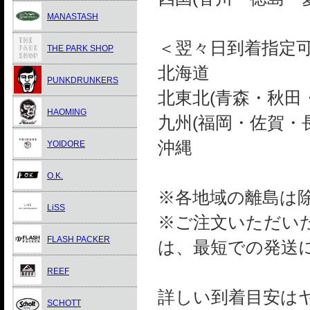
MANASTASH
＜翌々日到着指定
THE PARK SHOP
北海道
PUNKDRUNKERS
北東北(青森・秋田
HAOMING
九州(福岡・佐賀・
沖縄
YOIDORE
O.K.
※各地域の離島は
LiSS
※ご注文いただい
FLASH PACKER
は、最短での発送
REEF
詳しい到着目安は
SCHOTT