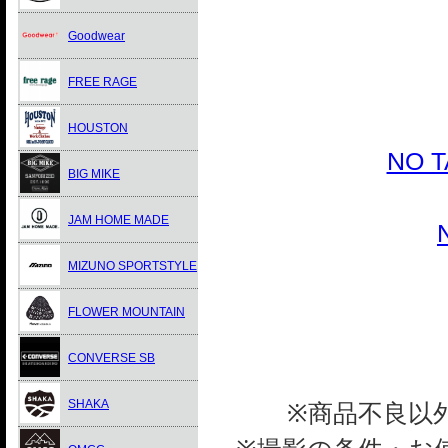
Goodwear
FREE RAGE
HOUSTON
NO 
BIG MIKE
JAM HOME MADE
MIZUNO SPORTSTYLE
FLOWER MOUNTAIN
CONVERSE SB
SHAKA
※商品不良以